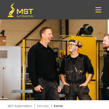
MST Automation
Om oss
Karriär