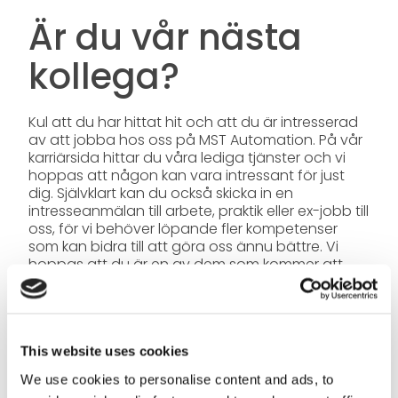
Är du vår nästa
kollega?
Kul att du har hittat hit och att du är intresserad
av att jobba hos oss på MST Automation. På vår
karriärsida hittar du våra lediga tjänster och vi
hoppas att någon kan vara intressant för just
dig. Självklart kan du också skicka in en
intresseanmälan till arbete, praktik eller ex-jobb till
oss, för vi behöver löpande fler kompetenser
som kan bidra till att göra oss ännu bättre. Vi
hoppas att du är en av dem som kommer att
vara med på vår fortsatta resa!
This website uses cookies
SKICKA IN DIN SPONTANANSÖKAN
We use cookies to personalise content and ads, to
Även om vi inte har en ledig tjänst just nu, är