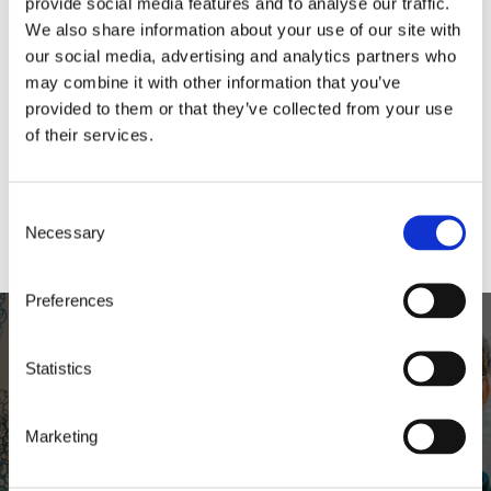
vi alltid intresserade av att få kontakt med
provide social media features and to analyse our traffic.
potentiella medarbetare som vill vara en del
We also share information about your use of our site with
av vårt team och bidra till våra
our social media, advertising and analytics partners who
gemensamma mål.
may combine it with other information that you’ve
Skicka gärna in en spontanansökan och
provided to them or that they’ve collected from your use
berätta vem du är, vad du kan och varför du
vill jobba hos oss, så hör vi av oss när en
of their services.
tjänst som matchar din profil dyker upp. Vi
ser fram emot att höra från dig.
KONTAKTA OSS
Consent
Necessary
Selection
Preferences
Statistics
Hur är det att jobba
Marketing
på MST