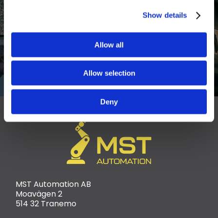
Automation?
Show details
Läs mer
Allow all
Allow selection
Deny
MST Automation AB
Moavägen 2
514 32 Tranemo