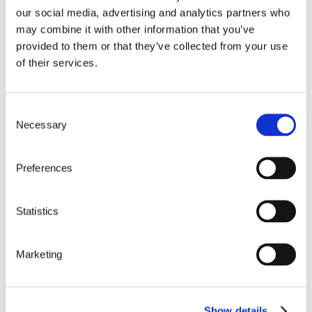
our social media, advertising and analytics partners who
may combine it with other information that you’ve
provided to them or that they’ve collected from your use
Vår maskinpark
of their services.
Vår maskinpark säkerställer hög precision och
effektivitet i alla våra tillverkningsprocesser.
Consent
FLEROPERATIONSMASKINER
Necessary
Selection
Dalhih MCV 720
Arbetsområde: X-720, Y-460, Z-510
Preferences
Bridgeport VMC 800px
Arbetsområde: X-800, Y-500, Z-600
Bridgeport GX 1600px
Statistics
Arbetsområde: X-1600, Y-700, Z-635
Bridgeport XR 1000px
Marketing
Arbetsområde: X-1000, Y-610, Z-610
BÄDDFRÄS
Lagun GBM42
Arbetsområde: X-4000, Y-1200, Z-1500
Show details