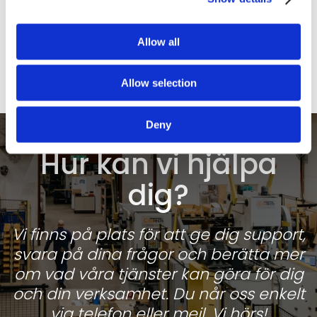
CNC-SVARV
Mazak QT-Compact 300MLY
Allow all
Arbetsområde: X-1000 mm, Y-axel ±50 mm, max
svarv ø över tvärslid 280 mm
Allow selection
Deny
Hur kan vi hjälpa
dig?
Vi finns på plats för att ge dig support,
svara på dina frågor och berätta mer
om vad våra tjänster kan göra för dig
och din verksamhet. Du når oss enkelt
via telefon eller mejl. Vi hörs!