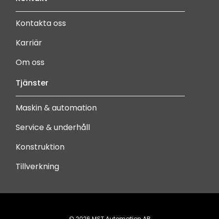
Kontakta oss
Karriär
Om oss
Tjänster
Maskin & automation
Service & underhåll
Konstruktion
Tillverkning
©
2026
MST Automation AB